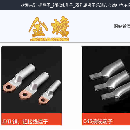
欢迎来到 铜鼻子_铜铝线鼻子_双孔铜鼻子乐清市金蟾电气有
网站首