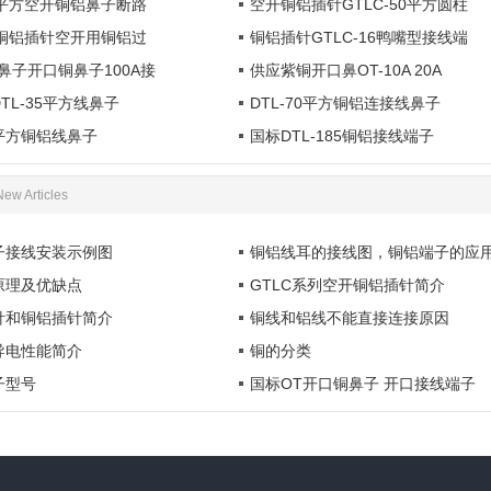
70平方空开铜铝鼻子断路
.
孔铜铝鼻子...
空开铜铝插针GTLC-50平方圆柱
25铜铝插针空开用铜铝过
铜铝插针GTLC-16鸭嘴型接线端
鼻子开口铜鼻子100A接
供应紫铜开口鼻OT-10A 20A
TL-35平方线鼻子
DTL-70平方铜铝连接线鼻子
20平方铜铝线鼻子
国标DTL-185铜铝接线端子
New Articles
子接线安装示例图
铜铝线耳的接线图，铜铝端子的应
原理及优缺点
GTLC系列空开铜铝插针简介
针和铜铝插针简介
铜线和铝线不能直接连接原因
导电性能简介
铜的分类
子型号
国标OT开口铜鼻子 开口接线端子