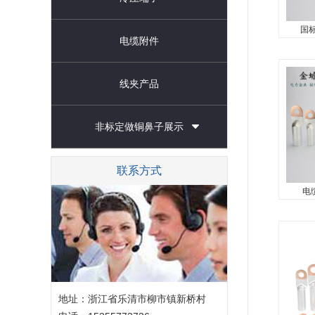
国标
电缆附件
国标铜
国标铜
线夹产品
铜铝接
子，铜铝
非标定做铜鼻子展示
联系方式
电缆
电缆铜
电缆铜铝
铝线鼻
铜铝线
铜铝接线
地址：浙江省乐清市柳市镇新桥村