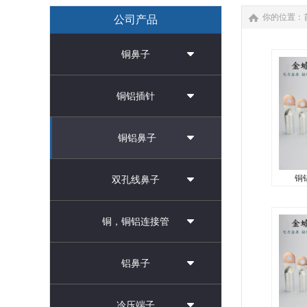
你的位置：
公司产品
铜鼻子
铜铝插针
铜铝鼻子
铜铝
双孔线鼻子
铜
铜，铜铝连接管
铜铝接
子，铜
子生产
铝鼻子
153557
冷压端子