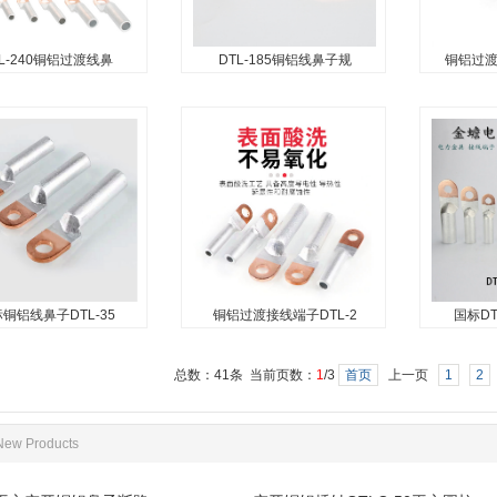
L-240铜铝过渡线鼻
DTL-185铜铝线鼻子规
铜铝过渡
-240铜铝过渡线鼻子
DTL-185铜铝线鼻子规格
铜铝过渡
图片
DTL-185铜铝线鼻子规格，铜
240铜铝过渡线鼻子图
铜铝过渡1
铝线鼻子，铜铝线鼻子规格，
铝过渡线鼻子，铜铝鼻
子，铜铝
铜铝鼻子型号，铜铝过渡端
铝接线端子，铜铝接线
子，铜铝
子...
连接端子...
耳，铜铝鼻子
铜铝线鼻子DTL-35
铜铝过渡接线端子DTL-2
国标DT
铝线鼻子DTL-35平
铜铝过渡接线端子DTL-25
国标DTL
方
铜铝鼻
金蟾电气供应
总数：41条 当前页数：
1
/3
首页
上一页
1
2
应：厂标铜铝线鼻子，
金蟾电气厂家供应：铜铝过渡
方铜铝鼻子
35平方铜铝过渡鼻子，铜
接线端子，DTL-25铜铝鼻，铜
鼻子，铜
New Products
子，铜铝过渡端子，铜
铝鼻子，铜铝线鼻子，铜铝过
接线端子，
鼻子，铜铝线耳，双孔
渡接线鼻，铜铝接线端子，双