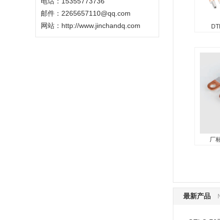
电话：15355773736
邮件：2265657110@qq.com
网站：
http://www.jinchandq.com
DT
DTL
DTL-
片：铜
子，铜
鼻，铜铝
厂标
厂标铜
现货供
DTL-
最新产品
铝线鼻
铝接线