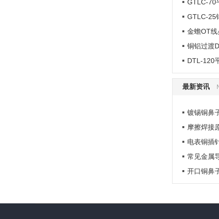
GTLC-
铜铝鼻..
GTLC-
金蟾OT线
铜铝过渡D
DTL-1
最新资讯
镀锡铜鼻
摩擦焊接
电表铜插
常见金属
开口铜鼻