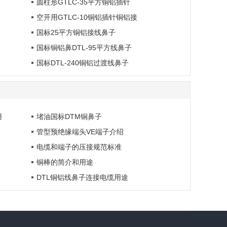
圆柱形GTLC-35平方铜铝插针
空开用GTLC-10铜铝插针铜铝接
国标25平方铜铝接线鼻子
国标铜铝鼻DTL-95平方线鼻子
国标DTL-240铜铝过渡线鼻子
用
堵油国标DTM铜鼻子
管型预绝缘端头VE端子介绍
电缆和端子的压接规范标准
铜棒的简介和用途
DTL铜铝线鼻子连接电缆用途