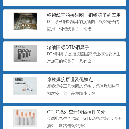
双孔铜鼻子 双孔铜线鼻子尺寸
金蟾电气15355773736，提供：双孔铜鼻
铜铝线耳的接线图，铜铝端子的应用
子，双孔铜线鼻...
DTL系列铜铝线耳的接线图，铜铝端子的
应用，铜铝线鼻子，铜铝...
铜铝接线鼻子_DTL-150mm_国标铜
堵油国标DTM铜鼻子
铝线鼻子
铜铝接线鼻子，国标铜铝线鼻子，铜铝接
DTM铜鼻子是指按照国家行业标准要求生
线端子，铜铝线鼻子生产厂...
产加工的铜鼻子，具有全...
摩擦焊接原理及优缺点
DT铜鼻子
摩擦焊接工艺为固态焊接，焊缝热影响区
DT铜鼻子...
相对较、窄，晶粒细小，焊...
GTLC系列空开铜铝插针简介
金蟾电气生产供应：GTLC铜铝插针，空开
GTLC-70平方空开铜铝鼻子断路器
插针，断路器铜铝插针...
C45插针
金蟾牌GTLC-70平方空开铜铝鼻子断路器