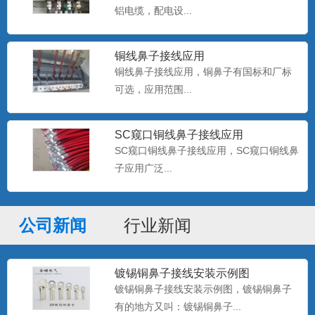
铝电缆，配电设...
双孔铜鼻子定做
铜线鼻子接线应用
金蟾电气支持非标铜鼻子定做，无孔铜鼻
铜线鼻子接线应用，铜鼻子有国标和厂标
子定做，光板铜鼻子定做，...
可选，应用范围...
SC窥口铜线鼻子接线应用
OT冷压端子 圆形线鼻子
SC窥口铜线鼻子接线应用，SC窥口铜线鼻
金蟾电气15355773736，供应：OT冷压端
子应用广泛...
子，RNB裸...
公司新闻
行业新闻
开口铜鼻子 OT铜鼻子 开口铜线耳
金蟾电气供应：OT开口铜鼻子，开口线鼻
镀锡铜鼻子接线安装示例图
子，开口铜端子，开口接...
镀锡铜鼻子接线安装示例图，镀锡铜鼻子
有的地方又叫：镀锡铜鼻子...