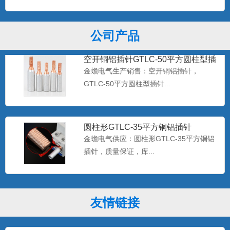
C45插针...
公司产品
空开铜铝插针GTLC-50平方圆柱型插
针端子
金蟾电气生产销售：空开铜铝插针，
GTLC-50平方圆柱型插针...
圆柱形GTLC-35平方铜铝插针
金蟾电气供应：圆柱形GTLC-35平方铜铝
插针，质量保证，库...
GTLC-25铜铝插针空开用铜铝过渡端
友情链接
子
金蟾牌GTLC-25铜铝插针空开用铜铝过渡
端子，型号齐全...