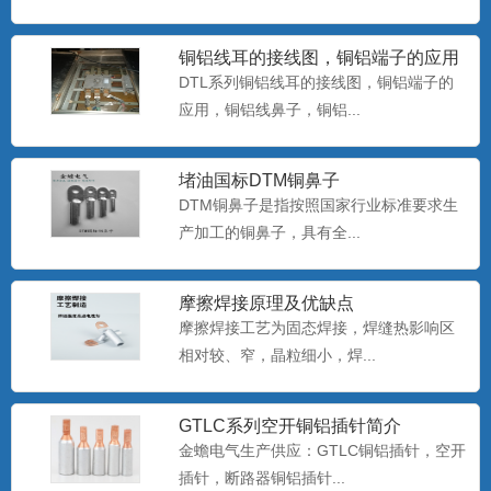
铜铝线耳的接线图，铜铝端子的应用
双孔铜鼻子 双孔铜线鼻子尺寸
DTL系列铜铝线耳的接线图，铜铝端子的
金蟾电气15355773736，提供：双孔铜鼻
应用，铜铝线鼻子，铜铝...
子，双孔铜线鼻...
堵油国标DTM铜鼻子
DTM铜鼻子是指按照国家行业标准要求生
铜铝接线鼻子_DTL-150mm_国标铜
产加工的铜鼻子，具有全...
铝线鼻子
铜铝接线鼻子，国标铜铝线鼻子，铜铝接
线端子，铜铝线鼻子生产厂...
摩擦焊接原理及优缺点
摩擦焊接工艺为固态焊接，焊缝热影响区
相对较、窄，晶粒细小，焊...
DT铜鼻子
DT铜鼻子...
GTLC系列空开铜铝插针简介
金蟾电气生产供应：GTLC铜铝插针，空开
插针，断路器铜铝插针...