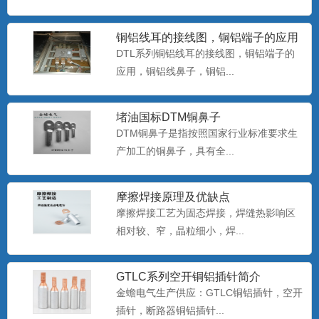
铜铝线耳的接线图，铜铝端子的应用
铜铝接线鼻子_DTL-150mm_国标铜
铝线鼻子
DTL系列铜铝线耳的接线图，铜铝端子的
铜铝接线鼻子，国标铜铝线鼻子，铜铝接
应用，铜铝线鼻子，铜铝...
线端子，铜铝线鼻子生产厂...
堵油国标DTM铜鼻子
DT铜鼻子
DTM铜鼻子是指按照国家行业标准要求生
DT铜鼻子...
产加工的铜鼻子，具有全...
摩擦焊接原理及优缺点
摩擦焊接工艺为固态焊接，焊缝热影响区
GTLC-70平方空开铜铝鼻子断路器
相对较、窄，晶粒细小，焊...
C45插针
金蟾牌GTLC-70平方空开铜铝鼻子断路器
C45插针...
GTLC系列空开铜铝插针简介
金蟾电气生产供应：GTLC铜铝插针，空开
插针，断路器铜铝插针...