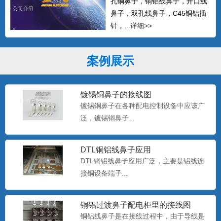
孔铜鼻子，铜铝线鼻子，开口线
鼻子，双孔线鼻子，C45铜铝插
针，...
详细>>
案例展示
镀锡铜鼻子的接线图
镀锡铜鼻子在各种配电控制设备中应该广
泛，镀锡铜鼻子...
DTL铜铝线鼻子应用
DTL铜铝线鼻子应用广泛，主要是铝线连
接铜设备端子...
铜铝过渡鼻子配电柜里的接线图
双孔铜鼻子定做
铜铝线鼻子是在接线过程中，由于导线是
金蟾电气支持非标铜鼻子定做，无孔铜鼻