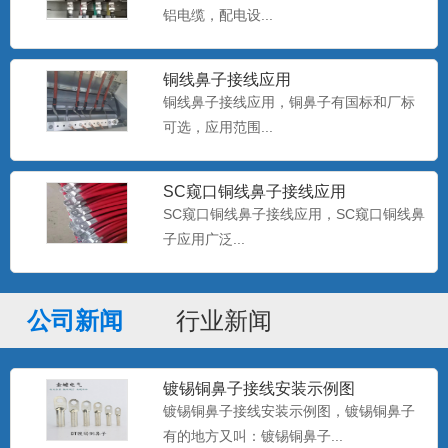
铝电缆，配电设...
子定做，光板铜鼻子定做，...
铜线鼻子接线应用
铜线鼻子接线应用，铜鼻子有国标和厂标
OT冷压端子 圆形线鼻子
可选，应用范围...
金蟾电气15355773736，供应：OT冷压端
子，RNB裸...
SC窥口铜线鼻子接线应用
SC窥口铜线鼻子接线应用，SC窥口铜线鼻
开口铜鼻子 OT铜鼻子 开口铜线耳
子应用广泛...
金蟾电气供应：OT开口铜鼻子，开口线鼻
子，开口铜端子，开口接...
公司新闻
行业新闻
双孔铜鼻子 双孔铜线鼻子尺寸
镀锡铜鼻子接线安装示例图
金蟾电气15355773736，提供：双孔铜鼻
镀锡铜鼻子接线安装示例图，镀锡铜鼻子
子，双孔铜线鼻...
有的地方又叫：镀锡铜鼻子...