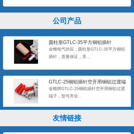
空开铜铝插针GTLC-50平方圆柱型插
针端子
金蟾电气生产销售：空开铜铝插针，
GTLC-50平方圆柱型插针...
公司产品
圆柱形GTLC-35平方铜铝插针
金蟾电气供应：圆柱形GTLC-35平方铜铝
插针，质量保证，库...
GTLC-25铜铝插针空开用铜铝过渡端
子
金蟾牌GTLC-25铜铝插针空开用铜铝过渡
端子，型号齐全...
友情链接
铜铝插针GTLC-16鸭嘴型接线端子空
开C45断路器用插针
金蟾电气供应：GTLC系列铜铝插针GTLC-
16鸭嘴型接线端...