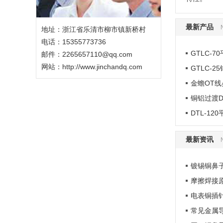
最新产品
地址：浙江省乐清市柳市镇新桥村
电话：15355773736
GTLC-
邮件：2265657110@qq.com
网站：
http://www.jinchandq.com
GTLC-
金蟾OT线
铜铝过渡D
DTL-1
最新资讯
镀锡铜鼻
摩擦焊接
电表铜插
常见金属