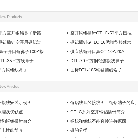
1
New Products
70平方空开铜铝鼻子断路
空开铜铝插针GTLC-50平方圆柱
25铜铝插针空开用铜铝过
铜铝插针GTLC-16鸭嘴型接线端
鼻子开口铜鼻子100A接
供应紫铜开口鼻OT-10A 20A
TL-35平方线鼻子
DTL-70平方铜铝连接线鼻子
20平方铜铝线鼻子
国标DTL-185铜铝接线端子
New Articles
子接线安装示例图
铜铝线耳的接线图，铜铝端子的应
原理及优缺点
GTLC系列空开铜铝插针简介
针和铜铝插针简介
铜线和铝线不能直接连接原因
导电性能简介
铜的分类