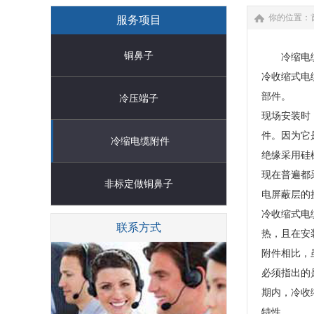
你的位置：
服务项目
铜鼻子
冷缩电缆
冷收缩式电
部件。
冷压端子
现场安装时
件。因为它
冷缩电缆附件
绝缘采用硅
现在普遍都
非标定做铜鼻子
电屏蔽层的
冷收缩式电
联系方式
热，且在安
附件相比，
必须指出的
期内，冷收
特性。