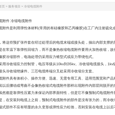
首页
>
服务项目
>
冷缩电缆附件
附件 冷缩电缆附件
缆附件是利用弹性体材料(常用的有硅橡胶和乙丙橡胶)在工厂内注射硫化
，将这些预扩张件套在经过处理后的电缆末端或接头处，抽出内部支撑的塑
是在常温下靠弹性回缩力，而不是像热收缩电缆附件要用火加热收缩，故
橡胶冷缩部件，电场处理仍采用应力锥型式或应力带绕包式。
采用冷收缩应力控制管，电压等级从10kv到35kv。冷收缩电缆接头，1k
接头冷收缩绝缘件。三芯电缆终端分叉处采用冷收缩分支套。
缆附件具有体积小、操作方便、迅速、无需专用工具、适用范围宽和产品
装以后挪动或弯曲不会像热收缩式电缆附件那样出现附件内部层间脱开的危
虽然都是靠弹性压紧力来保证内部界面特性，但是它不像预制式电缆附件
是，在安装到电缆上之前，预制式电缆附件的部件是没有张力的，而冷收
缩式部件不应有明显的永久变形或弹性应力松弛，否则安装在电缆上以后