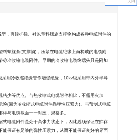
关闭
成型，再经扩径、衬以塑料螺旋支撑物构成各种电缆附件的
料螺旋条(支撑物)，压紧在电缆绝缘上而构成的电缆附
俗称冷收缩电缆附件。早期的冷收缩电缆终端头只是附加
v级采用冷收缩绝缘管作增强绝缘，10kv级采用带内外半导
规格少等优点。与热收缩式电缆附件相比，不需用火加
险(因为冷收缩式电缆附件靠弹性压紧力)。与预制式电缆
那样与电缆截面一一对应，规格多。
缩式电缆附件是处于高张力状态下，因此必须保证在贮存
不能保证有足够的弹性压紧力，从而不能保证良好的界面