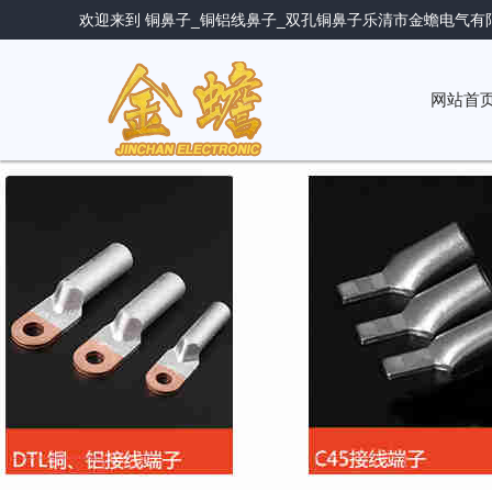
欢迎来到 铜鼻子_铜铝线鼻子_双孔铜鼻子乐清市金蟾电气有
网站首